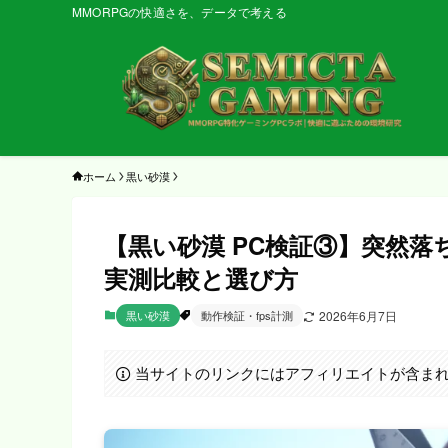
MMORPGの快適さを、データで考える
ホーム
黒い砂漠
【黒い砂漠 PC検証③】突然落ち
実測比較と選び方
黒い砂漠
動作検証・fps計測
2026年6月7日
当サイトのリンクにはアフィリエイトが含ま