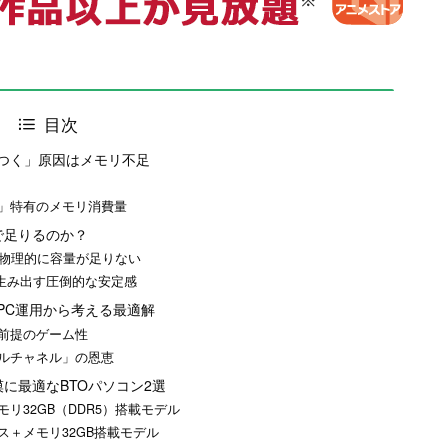
目次
つく」原因はメモリ不足
」
」特有のメモリ消費量
で足りるのか？
では物理的に容量が足りない
境が生み出す圧倒的な安定感
PC運用から考える最適解
前提のゲーム性
ルチャネル」の恩恵
に最適なBTOパソコン2選
リ32GB（DDR5）搭載モデル
＋メモリ32GB搭載モデル