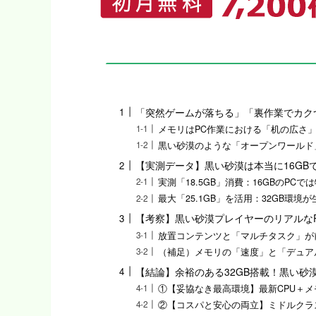
「突然ゲームが落ちる」「裏作業でカク
メモリはPC作業における「机の広さ
黒い砂漠のような「オープンワールド
【実測データ】黒い砂漠は本当に16GB
実測「18.5GB」消費：16GBのPC
最大「25.1GB」を活用：32GB環
【考察】黒い砂漠プレイヤーのリアルな
放置コンテンツと「マルチタスク」が
（補足）メモリの「速度」と「デュア
【結論】余裕のある32GB搭載！黒い砂漠
①【妥協なき最高環境】最新CPU＋メモ
②【コスパと安心の両立】ミドルクラス