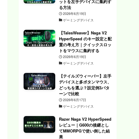
ットを左手デバイスに集約す
る方法
2026年6月19日
ゲーミングデバイス
【TalesWeaver】Naga V2
HyperSpeed のキー設定と配
置の考え方｜クイックスロッ
トをマウスに集約する
2026年6月19日
ゲーミングデバイス
【テイルズウィーバー】左手
デバイスと多ボタンマウス、
どっちを選ぶ？設定例3パタ
ーンで比較
2026年6月17日
ゲーミングデバイス
Razer Naga V2 HyperSpeed
レビュー｜G600の後継とし
てMMORPGで使い倒した結
果